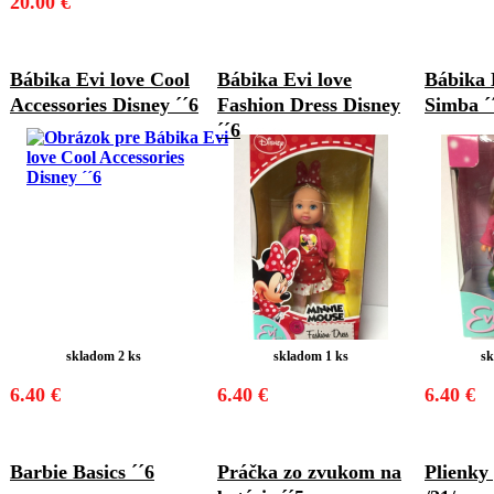
20.00 €
Bábika Evi love Cool
Bábika Evi love
Bábika 
Accessories Disney ´´6
Fashion Dress Disney
Simba ´
´´6
skladom 2 ks
skladom 1 ks
sk
6.40 €
6.40 €
6.40 €
Barbie Basics ´´6
Práčka zo zvukom na
Plienky