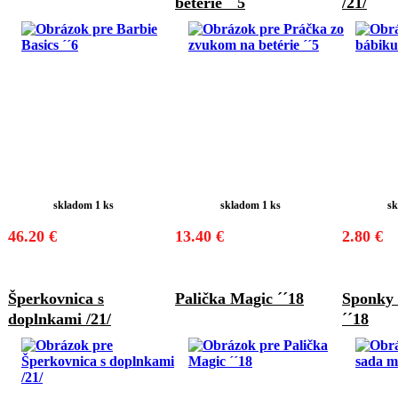
betérie ´´5
/21/
skladom 1 ks
skladom 1 ks
sk
46.20 €
13.40 €
2.80 €
Šperkovnica s
Palička Magic ´´18
Sponky
doplnkami /21/
´´18