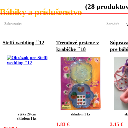
(28 produktov
Bábiky a príslušenstvo
Zobrazenie:
Zoradiť:
Steffi wedding ´´12
Trendové prstene v
Súprava
krabičke ´´18
pre báb
výška 29 cm
skladom 1 ks
sk
skladom 1 ks
1.83 €
3.15 €