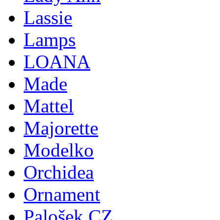
Lassie
Lamps
LOANA
Made
Mattel
Majorette
Modelko
Orchidea
Ornament
Palošek CZ