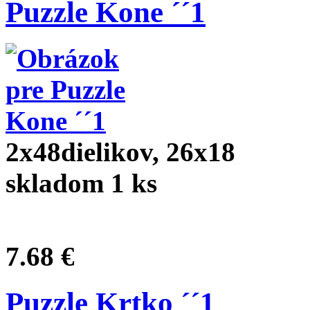
Puzzle Kone ´´1
2x48dielikov, 26x18
skladom 1 ks
7.68 €
Puzzle Krtko ´´1