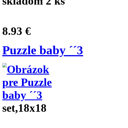
skladom 2 ks
8.93 €
Puzzle baby ´´3
set,18x18