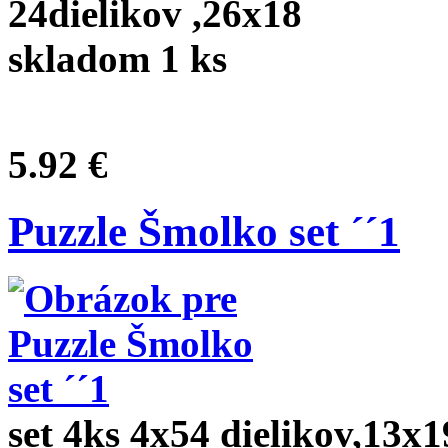
24dielikov ,26x18
skladom 1 ks
5.92 €
Puzzle Šmolko set ´´1
set 4ks 4x54 dielikov,13x1