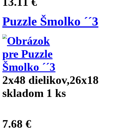
13.11 €
Puzzle Šmolko ´´3
2x48 dielikov,26x18
skladom 1 ks
7.68 €