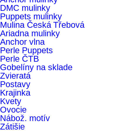
DMC mulinky
Puppets mulinky
Mulina Česká Třebová
Ariadna mulinky
Anchor vlna
Perle Puppets
Perle ČTB
Gobelíny na sklade
Zvieratá
Postavy
Krajinka
Kvety
Ovocie
Nábož. motív
Zátišie