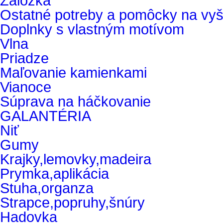
Záložka
Ostatné potreby a pomôcky na vyš
Doplnky s vlastným motívom
Vlna
Priadze
Maľovanie kamienkami
Vianoce
Súprava na háčkovanie
GALANTÉRIA
Niť
Gumy
Krajky,lemovky,madeira
Prymka,aplikácia
Stuha,organza
Strapce,popruhy,šnúry
Hadovka