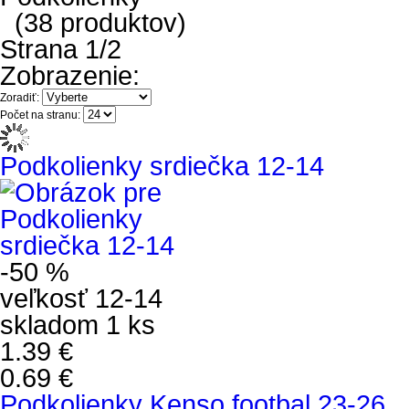
(38 produktov)
Strana
1/2
Zobrazenie:
Zoradiť:
Počet na stranu:
Podkolienky srdiečka 12-14
-50 %
veľkosť 12-14
skladom 1 ks
1.39 €
0.69 €
Podkolienky Kenso footbal 23-26