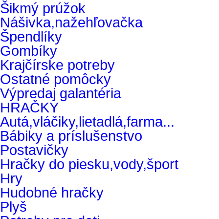
Šikmý prúžok
Nášivka,nažehľovačka
Špendlíky
Gombíky
Krajčírske potreby
Ostatné pomôcky
Výpredaj galantéria
HRAČKY
Autá,vláčiky,lietadlá,farma...
Bábiky a príslušenstvo
Postavičky
Hračky do piesku,vody,šport
Hry
Hudobné hračky
Plyš