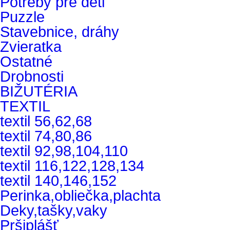
Potreby pre deti
Puzzle
Stavebnice, dráhy
Zvieratka
Ostatné
Drobnosti
BIŽUTÉRIA
TEXTIL
textil 56,62,68
textil 74,80,86
textil 92,98,104,110
textil 116,122,128,134
textil 140,146,152
Perinka,obliečka,plachta
Deky,tašky,vaky
Pršiplášť