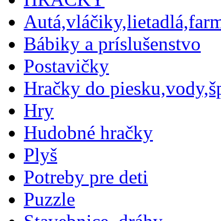
Autá,vláčiky,lietadlá,farm
Bábiky a príslušenstvo
Postavičky
Hračky do piesku,vody,š
Hry
Hudobné hračky
Plyš
Potreby pre deti
Puzzle