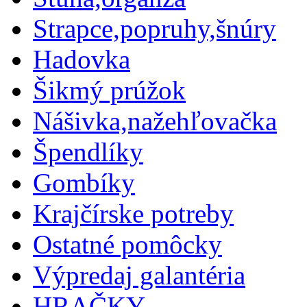
Strapce,popruhy,šnúry
Hadovka
Šikmý prúžok
Nášivka,nažehľovačka
Špendlíky
Gombíky
Krajčírske potreby
Ostatné pomôcky
Výpredaj galantéria
HRAČKY