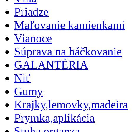
Priadze
Maľovanie kamienkami
Vianoce
Súprava na háčkovanie
GALANTÉRIA
Niť
Gumy
Krajky,lemovky,madeira
Prymka,aplikácia
Stuha,organza