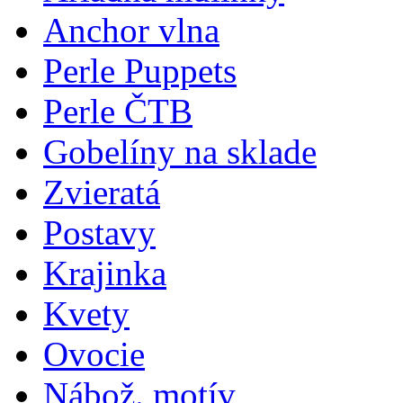
Anchor vlna
Perle Puppets
Perle ČTB
Gobelíny na sklade
Zvieratá
Postavy
Krajinka
Kvety
Ovocie
Nábož. motív