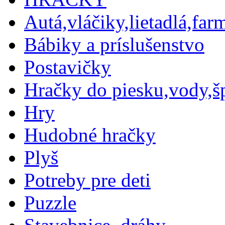
Autá,vláčiky,lietadlá,farm
Bábiky a príslušenstvo
Postavičky
Hračky do piesku,vody,š
Hry
Hudobné hračky
Plyš
Potreby pre deti
Puzzle