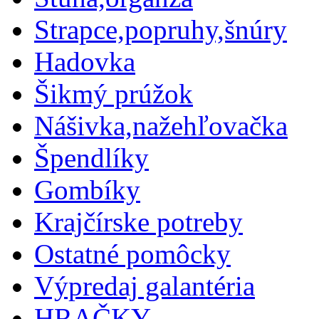
Strapce,popruhy,šnúry
Hadovka
Šikmý prúžok
Nášivka,nažehľovačka
Špendlíky
Gombíky
Krajčírske potreby
Ostatné pomôcky
Výpredaj galantéria
HRAČKY