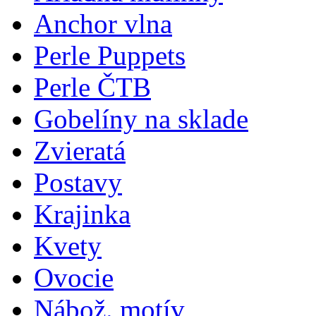
Anchor vlna
Perle Puppets
Perle ČTB
Gobelíny na sklade
Zvieratá
Postavy
Krajinka
Kvety
Ovocie
Nábož. motív