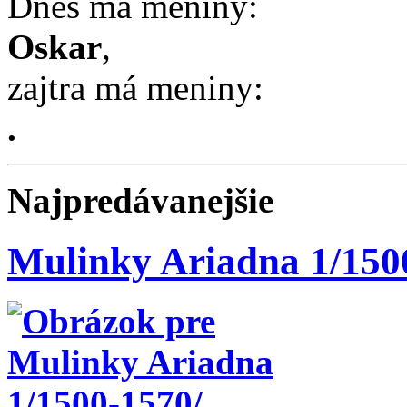
Dnes má meniny:
Oskar
,
zajtra má meniny:
.
Najpredávanejšie
Mulinky Ariadna 1/150