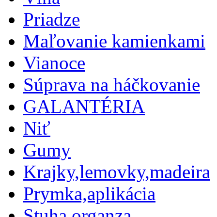
Priadze
Maľovanie kamienkami
Vianoce
Súprava na háčkovanie
GALANTÉRIA
Niť
Gumy
Krajky,lemovky,madeira
Prymka,aplikácia
Stuha,organza