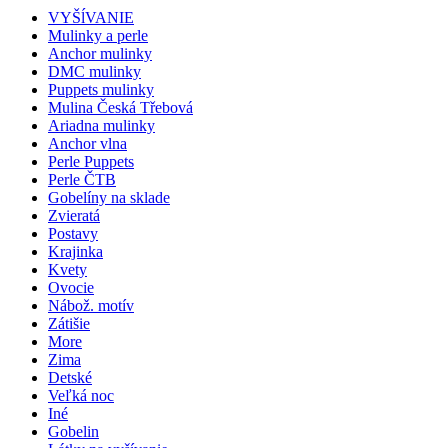
VYŠĺVANIE
Mulinky a perle
Anchor mulinky
DMC mulinky
Puppets mulinky
Mulina Česká Třebová
Ariadna mulinky
Anchor vlna
Perle Puppets
Perle ČTB
Gobelíny na sklade
Zvieratá
Postavy
Krajinka
Kvety
Ovocie
Nábož. motív
Zátišie
More
Zima
Detské
Veľká noc
Iné
Gobelin