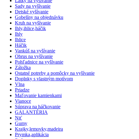
Látky na vyšívanie
Sady na vyšívanie
Detské vyšívanie
Gobelíny na objednávku
Kruh na vyšívanie
Ihly,ihlice,háčik
Ihly
Ihlice
Háčik
Vankúš na vyšívanie
Obrus na vyšívanie
Pohľadnice na vyšívanie
Záložka
Ostatné potreby a pomôcky na vyšívanie
Doplnky s vlastným motívom
Vlna
Priadze
Maľovanie kamienkami
Vianoce
Súprava na háčkovanie
GALANTÉRIA
Niť
Gumy
Krajky,lemovky,madeira
Prymka,aplikácia