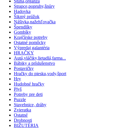
Stuha,organza
Strapce,popruhy,šnúry
Hadovka
Šikmý prúžok
Nášivka,nažehľovačka
Špendlíky
Gombíky
Krajčírske potreby
Ostatné pomôcky
Výpredaj galantéria
HRAČKY
Autá,vláčiky,lietadlá,farma...
Bábiky a príslušenstvo
Postavičky
Hračky do piesku,vody,šport
Hry
Hudobné hračky
Plyš
Potreby pre deti
Puzzle
Stavebnice, dráhy
Zvieratka
Ostatné
Drobnosti
BIŽUTÉRIA