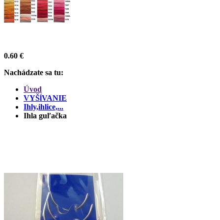
0.60 €
Nachádzate sa tu:
Úvod
VYŠĺVANIE
Ihly,ihlice,...
Ihla guľačka